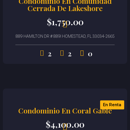
Condominio En Comunidad
Cerrada De Lakeshore
$
1,750.00
889 HAMILTON DR # 889I HOMESTEAD, FL 33034-2665
2
2
0
En Renta
Condominio En Coral Gable
$
4,100.00