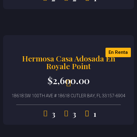
En Renta
Hermosa Casa Adosada En
Royale Point
$
2,600.00
18618 SW 100TH AVE # 18618 CUTLER BAY, FL 33157-6904
3
3
1