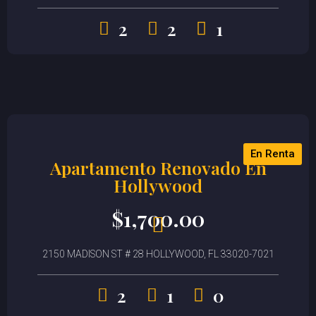
2
2
1
En Renta
Apartamento Renovado En
Hollywood
$
1,700.00
2150 MADISON ST # 28 HOLLYWOOD, FL 33020-7021
2
1
0