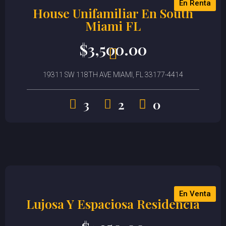
En Renta
House Unifamiliar En South
Miami FL
$
3,500.00
19311 SW 118TH AVE MIAMI, FL 33177-4414
3
2
0
En Venta
Lujosa Y Espaciosa Residencia