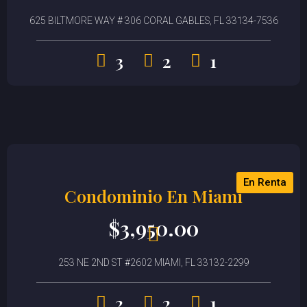
625 BILTMORE WAY # 306 CORAL GABLES, FL 33134-7536
3
2
1
En Renta
Condominio En Miami
$
3,950.00
253 NE 2ND ST #2602 MIAMI, FL 33132-2299
2
2
1