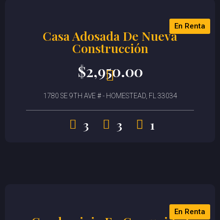
En Renta
Casa Adosada De Nueva
Construcción
$
2,950.00
1780 SE 9TH AVE # - HOMESTEAD, FL 33034
3
3
1
En Renta