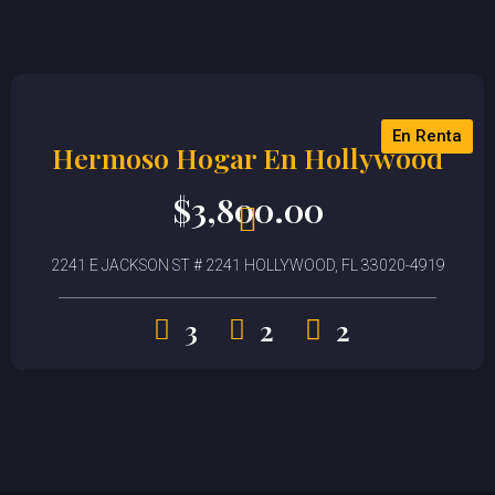
En Renta
Hermoso Hogar En Hollywood
$
3,800.00
2241 E JACKSON ST # 2241 HOLLYWOOD, FL 33020-4919
3
2
2