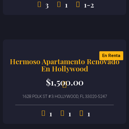
3
1
1-2
En Renta
Hermoso Apartamento Renovado
En Hollywood
$
1,500.00
1628 POLK ST # 3 HOLLYWOOD, FL 33020-5247
1
1
1